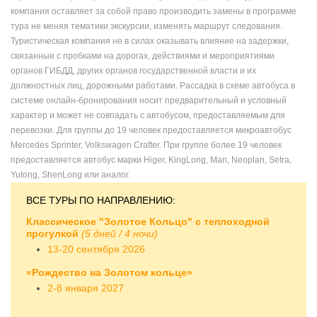
компания оставляет за собой право производить замены в программе
Посещение ремесленного двора "Жар птица" для
тура не меняя тематики экскурсии, изменять маршрут следования.
приобретения сувенирной продукции.
Туристическая компания не в силах оказывать влияние на задержки,
Переезд в Ярославль – столицу Золотого кольца
связанные с пробками на дорогах, действиями и мероприятиями
России.
органов ГИБДД, других органов государственной власти и их
Размещение в гостинице. По желанию возможна
должностных лиц, дорожными работами. Рассадка в схеме автобуса в
организация ужина за дополнительную плату.
системе онлайн-бронирования носит предварительный и условный
характер и может не совпадать с автобусом, предоставляемым для
перевозки. Для группы до 19 человек предоставляется микроавтобус
Mercedes Sprinter, Volkswagen Crafter. При группе более 19 человек
предоставляется автобус марки Higer, KingLong, Man, Neoplan, Setra,
Yutong, ShenLong или аналог.
ВСЕ ТУРЫ ПО НАПРАВЛЕНИЮ:
Классическое "Золотое Кольцо" с теплоходной
прогулкой
(5 дней / 4 ночи)
13-20 сентября 2026
«Рождество на Золотом кольце»
2-8 января 2027