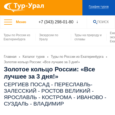
График туров
+7 (343) 298-01-80
Меню
ПОИСК
НАЙТИ
Еж
Туры по России из
Экскурсии по
Туры на природу и
экс
Екатеринбурга
Уралу
сплавы
Ека
Главная
Каталог туров
Туры по России из Екатеринбурга
Золотое кольцо России: «Все лучшее за 3 дня!»
Золотое кольцо России: «Все
лучшее за 3 дня!»
СЕРГИЕВ ПОСАД - ПЕРЕСЛАВЛЬ-
ЗАЛЕССКИЙ - РОСТОВ ВЕЛИКИЙ -
ЯРОСЛАВЛЬ - КОСТРОМА - ИВАНОВО -
СУЗДАЛЬ - ВЛАДИМИР