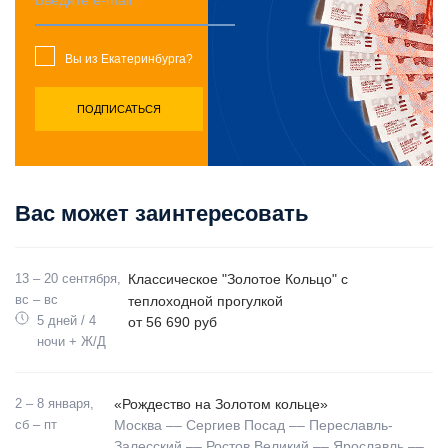
Вы из Екатеринбурга?
Вас может заинтересовать
13 – 20 сентября,
Классическое "Золотое Кольцо" с
вс – вс
теплоходной прогулкой
5 дней / 4
от 56 690 руб
ночи + Ж/Д
2 – 8 января,
«Рождество на Золотом кольце»
сб – пт
Москва –– Сергиев Посад –– Переславль-
Залесский –– Ростов Великий –– Ярославль ––