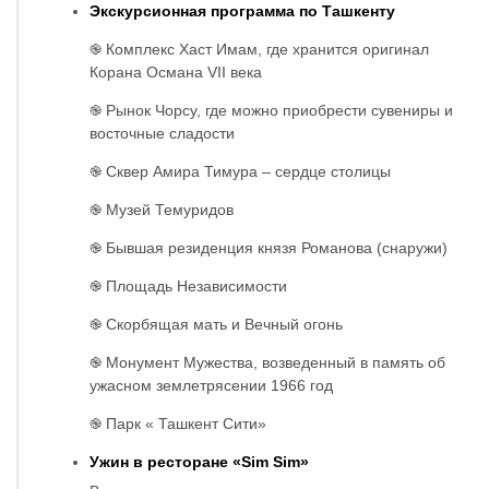
Экскурсионная программа по Ташкенту
֎ Комплекс Хаст Имам, где хранится оригинал
Корана Османа VII века
֎ Рынок Чорсу, где можно приобрести сувениры и
восточные сладости
֎ Сквер Амира Тимура – сердце столицы
֎ Музей Темуридов
֎ Бывшая резиденция князя Романова (снаружи)
֎ Площадь Независимости
֎ Скорбящая мать и Вечный огонь
֎ Монумент Мужества, возведенный в память об
ужасном землетрясении 1966 год
֎ Парк « Ташкент Сити»
Ужин в ресторане «Sim Sim»