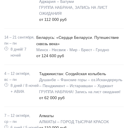
Аджария – Батуми
ГРУППА НАБРАНА, ЗАПИСЬ НА ЛИСТ
ОЖИДАНИЯ!
от 112 000 руб
14 – 21 сентября,
Беларусь: «Сердце Беларуси. Путешествие
пн – пн
сквозь века»
8 дней/ 7
Минск - Несвиж - Мир - Брест - Гродно
ночей
от 124 600 руб
4 – 12 октября,
Таджикистан: Согдийская колыбель
вс – пн
Душанбе – Фанские горы – оз.Искандеркуль
8 дней / 8 ночей
– Пенджикент – Истаравшан – Худжант
+ АВИА
ГРУППА НАБРАНА! Запись на лист ожидания!
от 62 000 руб
7 – 12 октября,
Алматы
ср – пн
АЛМАТЫ – ГОРОД ТЫСЯЧИ КРАСОК
6 дней / 5 ночей
от 110 000 руб