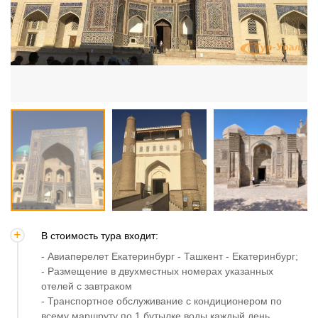
֎ Знаменитая бухарская кузница
Ужин в ресторане с фольк-шоу "Нодир Девон
Беги"
Размещение в гостинице
В стоимость тура входит:
- Авиаперелет Екатеринбург - Ташкент - Екатеринбург;
- Размещение в двухместных номерах указанных
отелей с завтраком
- Транспортное обслуживание с кондиционером по
всему маршруту по 1 бутылке воды каждый день