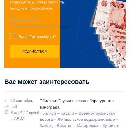
Подпишитесь, чтобы получать
выгодные предложения.
Вы из Екатеринбурга?
Вас может заинтересовать
5 – 12 сентября,
Тбилиси: Грузия в сезон сбора урожая
сб – сб
винограда
8 дней / 7 ночей
Тбилиси – Картли – Военно-грузинская
+ АВИА
дорога – Жинвальское водохранилище –
Казбек – Кахетия – Сагареджо – Кутаиси -