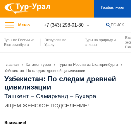
График туров
+7 (343) 298-01-80
Меню
ПОИСК
НАЙТИ
Еж
Туры по России из
Экскурсии по
Туры на природу и
экс
Екатеринбурга
Уралу
сплавы
Ека
Главная
Каталог туров
Туры по России из Екатеринбурга
Узбекистан: По следам древней цивилизации
Узбекистан: По следам древней
цивилизации
Ташкент – Самарканд – Бухара
ИЩЕМ ЖЕНСКОЕ ПОДСЕЛЕНИЕ!
Внимание!