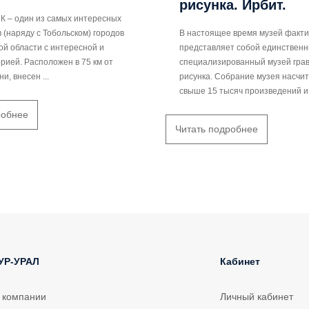
рисунка. Ирбит.
 – один из самых интересных
 (наряду с Тобольском) городов
В настоящее время музей факти
ой области с интересной и
представляет собой единственн
рией. Расположен в 75 км от
специализированный музей гра
и, внесен ...
рисунка. Собрание музея насчи
свыше 15 тысяч произведений и 
робнее
Читать подробнее
УР-УРАЛ
Кабинет
 компании
Личный кабинет