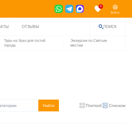
0
Войти
АКТЫ
ОТЗЫВЫ
ПОИСК
НАЙТИ
Туры на Урал для гостей
Экскурсии по Святым
города
местам
Плиткой
Списком
Найти