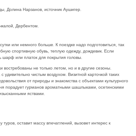
ы, Долина Нарзанов, источник Аушигер.
чкалой, Дербентом.
утки или немного больше. К поездке надо подготовиться, так
бную спортивную обувь, теплую одежду, дождевик. Если
 шарф или платок для покрытия головы.
и востребованы не только летом, но и в другие сезоны.
 с удивительно чистым воздухом. Визитной карточкой таких
удовольствия от природы и знакомства с объектами культурного
ухня порадует гурманов ароматными шашлыками, осетинскими
 изысканными яствами.
 туров, оставит массу впечатлений, вызовет интерес к