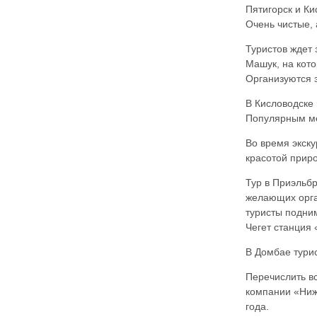
Пятигорск и Ки
Очень чистые,
Туристов ждет
Машук, на кот
Организуются 
В Кисловодске 
Популярным ме
Во время экск
красотой прир
Тур в Приэльб
желающих орга
туристы подни
Чегет станция
В Домбае турис
Перечислить в
компании «Ниже
года.