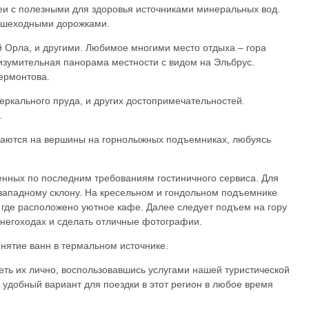
реи с полезными для здоровья источниками минеральных вод.
пешеходными дорожками.
й Орла, и другими. Любимое многими место отдыха – гора
изумительная панорама местности с видом на Эльбрус.
ермонтова.
еркального пруда, и других достопримечательностей.
.
маются на вершины на горнолыжных подъемниках, любуясь
енных по последним требованиям гостиничного сервиса. Для
западному склону. На кресельном и гондольном подъемнике
 где расположено уютное кафе. Далее следует подъем на гору
снегоходах и сделать отличные фотографии.
инятие ванн в термальном источнике.
ть их лично, воспользовавшись услугами нашей туристической
удобный вариант для поездки в этот регион в любое время