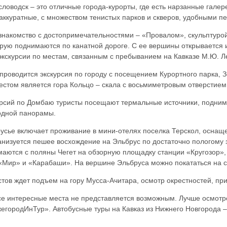
словодск – это отличные города-курорты, где есть нарзанные гале
 аккуратные, с множеством тенистых парков и скверов, удобными 
 знакомство с достопримечательностями – «Провалом», скульптуро
орую поднимаются по канатной дороге. С ее вершины открывается 
экскурсии по местам, связанным с пребыванием на Кавказе М.Ю. Л
проводится экскурсия по городу с посещением Курортного парка, З
стом является гора Кольцо – скала с восьмиметровым отверстием
урсий по Домбаю туристы посещают термальные источники, подни
одной панорамы.
русье включает проживание в мини-отелях поселка Терскол, оснащ
низуется пешее восхождение на Эльбрус по достаточно пологому 
маются с поляны Чегет на обзорную площадку станции «Кругозор»,
 «Мир» и «Карабаши». На вершине Эльбруса можно покататься на 
тов ждет подъем на гору Мусса-Ачитара, осмотр окрестностей, пр
се интересные места не представляется возможным. Лучше осмотре
городИнТур». Автобусные туры на Кавказ из Нижнего Новгорода – 