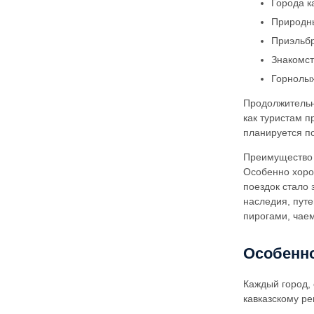
Города к
Природны
Приэльбр
Знакомст
Горнолыж
Продолжительно
как туристам 
планируется п
Преимущество э
Особенно хорош
поездок стало 
наследия, пут
пирогами, чае
Особенно
Каждый город, 
кавказскому ре