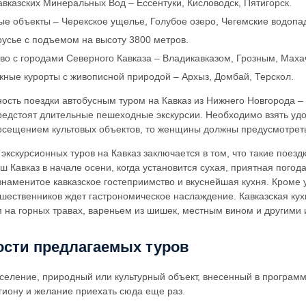
авказских Минеральных Вод – Ессентуки, Кисловодск, Пятигорск.
е объекты – Черекское ущелье, Голубое озеро, Чегемские водопад
усье с подъемом на высоту 3800 метров.
во с городами Северного Кавказа – Владикавказом, Грозным, Маха
ные курорты с живописной природой – Архыз, Домбай, Терскол.
сть поездки автобусным туром на Кавказ из Нижнего Новгорода – с
предстоят длительные пешеходные экскурсии. Необходимо взять удо
осещением культовых объектов, то женщины должны предусмотреть
кскурсионных туров на Кавказ заключается в том, что такие поездк
 Кавказ в начале осени, когда установится сухая, приятная погода
знаменитое кавказское гостеприимство и вкуснейшая кухня. Кроме 
ешественников ждет гастрономическое наслаждение. Кавказская к
м на горных травах, вареньем из шишек, местным вином и другими
сти предлагаемых туров
селение, природный или культурный объект, внесенный в программу
гиону и желание приехать сюда еще раз.