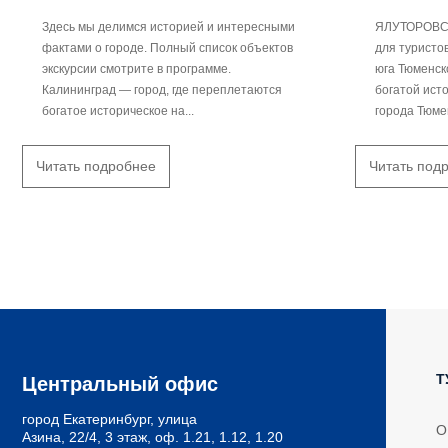
Здесь мы делимся историей и интересными
ЯЛУТОРОВСК
фактами о городе. Полный список объектов
для туристов
экскурсии смотрите в программе.
юга Тюменск
Калининград — город, где переплетаются
богатой исто
богатое историческое на...
города Тюмен
Читать подробнее
Читать под
Т
Центральный офис
город Екатеринбург, улица
О
Азина, 22/4, 3 этаж, оф. 1.21, 1.12, 1.20