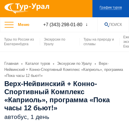
График туров
+7 (343) 298-01-80
Меню
ПОИСК
НАЙТИ
Еж
Туры по России из
Экскурсии по
Туры на природу и
экс
Екатеринбурга
Уралу
сплавы
Ека
Главная
Каталог туров
Экскурсии по Уралу
Верх-
Нейвинский + Конно-Спортивный Комплекс «Каприоль», программа
«Пока часы 12 бьют!»
Верх-Нейвинский + Конно-
Спортивный Комплекс
«Каприоль», программа «Пока
часы 12 бьют!»
автобус, 1 день