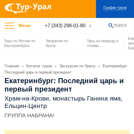
График туров
+7 (343) 298-01-80
Меню
ПОИСК
НАЙТИ
Еж
Туры по России из
Экскурсии по
Туры на природу и
экс
Екатеринбурга
Уралу
сплавы
Ека
Главная
Каталог туров
Экскурсии по Уралу
Екатеринбург:
Последний царь и первый президент
Екатеринбург: Последний царь и
первый президент
Храм-на-Крови, монастырь Ганина яма,
Ельцин-Центр
ГРУППА НАБРАНА!