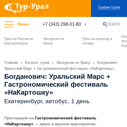
График туров
+7 (343) 298-01-80
Меню
ПОИСК
НАЙТИ
Еж
Туры по России из
Экскурсии по
Туры на природу и
экс
Екатеринбурга
Уралу
сплавы
Ека
Главная
Каталог туров
Экскурсии по Уралу
Богданович:
Уральский Марс + Гастрономический фестиваль «НаКартошку»
Богданович: Уральский Марс +
Гастрономический фестиваль
«НаКартошку»
Екатеринбург, автобус, 1 день
Приглашаем на
Гастрономический фестиваль
«НаКартошку»
— яркое и вкусное мероприятие,