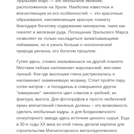
Уральский Марс — это необычное явление,
расположенное на Урале. Наиболее известное и
впечатляющее из его особенностей — это красочные
образования, напоминающие красную планету
благодаря богатому содержанию минералов, таких как
гематит и железная руда. Посещение Уральского Марса
позволяет не только насладиться захватывающими
пейзажами, но и узнать больше о геологической
природе региона, его богатом прошлом.
Гуляя здесь, словно оказываешься на другой планете.
Местами пейзаж напоминает марсианский, местами
лунный. Кое-где высохшая глина растрескалась и
напоминает окаменевшую мозаику. Стоит пройти пару
сотен метров – и попадаешь в совершенно другое
"измерение": меняется цвет отвалов и гребней, их
фактура, высота. Для фотографов и просто любителей
ярких впечатлений глиняные долины – это возможность
сделать необычные кадры, а для Богдановичского
огнеупорного завода здесь источник ценного сырья. Еще
в 30-е годы XX века из этой глины делали кирпичи для
строительства Магнитогорского металлургического